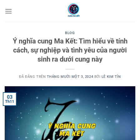
Chuyển
đến
nội
dung
BLOG
Ý nghĩa cung Ma Kết: Tìm hiểu về tính
cách, sự nghiệp và tình yêu của người
sinh ra dưới cung này
ĐÃ ĐĂNG TRÊN
THÁNG MƯỜI MỘT 3, 2024
BỞI
LÊ KIM TÍN
03
Th11