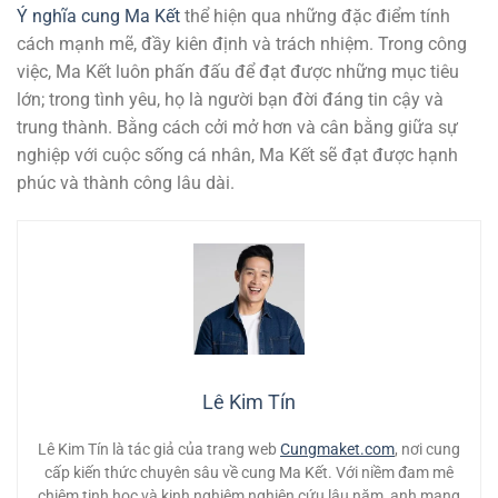
Ý nghĩa cung Ma Kết
thể hiện qua những đặc điểm tính
cách mạnh mẽ, đầy kiên định và trách nhiệm. Trong công
việc, Ma Kết luôn phấn đấu để đạt được những mục tiêu
lớn; trong tình yêu, họ là người bạn đời đáng tin cậy và
trung thành. Bằng cách cởi mở hơn và cân bằng giữa sự
nghiệp với cuộc sống cá nhân, Ma Kết sẽ đạt được hạnh
phúc và thành công lâu dài.
Lê Kim Tín
Lê Kim Tín là tác giả của trang web
Cungmaket.com
, nơi cung
cấp kiến thức chuyên sâu về cung Ma Kết. Với niềm đam mê
chiêm tinh học và kinh nghiệm nghiên cứu lâu năm, anh mang