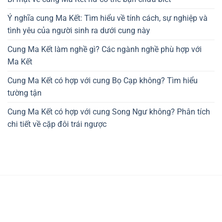
Ý nghĩa cung Ma Kết: Tìm hiểu về tính cách, sự nghiệp và
tình yêu của người sinh ra dưới cung này
Cung Ma Kết làm nghề gì? Các ngành nghề phù hợp với
Ma Kết
Cung Ma Kết có hợp với cung Bọ Cạp không? Tìm hiểu
tường tận
Cung Ma Kết có hợp với cung Song Ngư không? Phân tích
chi tiết về cặp đôi trái ngược