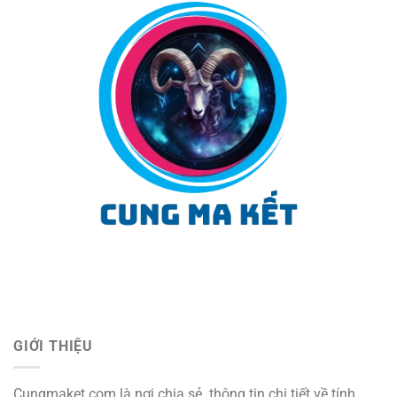
GIỚI THIỆU
Cungmaket.com là nơi chia sẻ thông tin chi tiết về tính