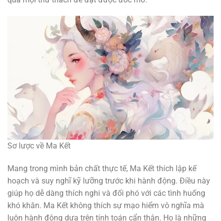
Sơ lược về Ma Kết
Mang trong mình bản chất thực tế, Ma Kết thích lập kế
hoạch và suy nghĩ kỹ lưỡng trước khi hành động. Điều này
giúp họ dễ dàng thích nghi và đối phó với các tình huống
khó khăn. Ma Kết không thích sự mạo hiểm vô nghĩa mà
luôn hành động dựa trên tính toán cẩn thận. Họ là những