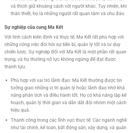
và thích giữ khoảng cách với người khác. Tuy nhiên, khi
thân thiết, họ là những người rất quan tâm và chu đáo.
Sự nghiệp của cung Ma Kết
Với tính cách kiên định và thực tế, Ma Kết rất phù hợp với
những công việc đòi hỏi sự bền bỉ, quản lý tốt và tư duy
chiến lược. Sự nghiệp đối với Ma Kết là một phần rất quan
trọng, và họ thường nỗ lực không ngừng để đạt được
thành tựu.
Phù hợp với vai trò lãnh đạo: Ma Kết thường được tin
tưởng giao những vị trí quản lý hoặc lãnh đạo nhờ khả
năng phân tích và điều hành tốt. Họ có khả năng lập kế
hoạch, quản lý thời gian và dẫn dắt đội nhóm một cách
hiệu quả.
Thành công trong các lĩnh vực thực tế: Các ngành nghề
như tài chính, kế toán, bất động sản, xây dựng, và quản