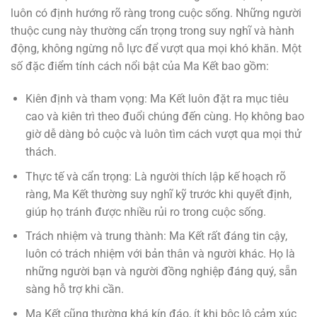
luôn có định hướng rõ ràng trong cuộc sống. Những người
thuộc cung này thường cẩn trọng trong suy nghĩ và hành
động, không ngừng nỗ lực để vượt qua mọi khó khăn. Một
số đặc điểm tính cách nổi bật của Ma Kết bao gồm:
Kiên định và tham vọng: Ma Kết luôn đặt ra mục tiêu
cao và kiên trì theo đuổi chúng đến cùng. Họ không bao
giờ dễ dàng bỏ cuộc và luôn tìm cách vượt qua mọi thử
thách.
Thực tế và cẩn trọng: Là người thích lập kế hoạch rõ
ràng, Ma Kết thường suy nghĩ kỹ trước khi quyết định,
giúp họ tránh được nhiều rủi ro trong cuộc sống.
Trách nhiệm và trung thành: Ma Kết rất đáng tin cậy,
luôn có trách nhiệm với bản thân và người khác. Họ là
những người bạn và người đồng nghiệp đáng quý, sẵn
sàng hỗ trợ khi cần.
Ma Kết cũng thường khá kín đáo, ít khi bộc lộ cảm xúc