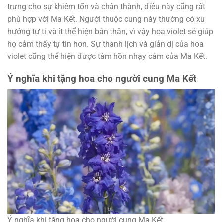
trưng cho sự khiêm tốn và chân thành, điều này cũng rất
phù hợp với Ma Kết. Người thuộc cung này thường có xu
hướng tự ti và ít thể hiện bản thân, vì vậy hoa violet sẽ giúp
họ cảm thấy tự tin hơn. Sự thanh lịch và giản dị của hoa
violet cũng thể hiện được tâm hồn nhạy cảm của Ma Kết.
Ý nghĩa khi tặng hoa cho người cung Ma Kết
Ý nghĩa khi tặng hoa cho người cung Ma Kết