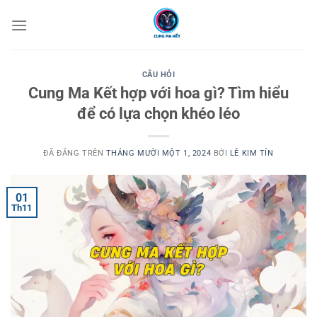
Chuyển
đến
nội
dung
CÂU HỎI
Cung Ma Kết hợp với hoa gì? Tìm hiểu
để có lựa chọn khéo léo
ĐÃ ĐĂNG TRÊN
THÁNG MƯỜI MỘT 1, 2024
BỞI
LÊ KIM TÍN
01
Th11