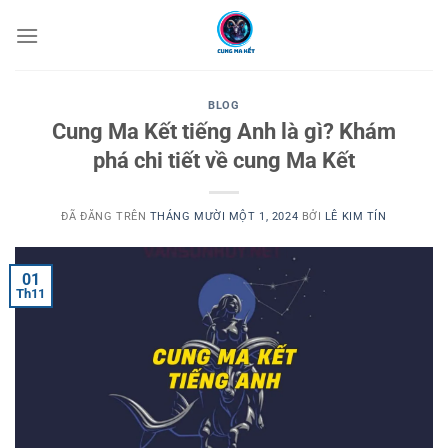
Chuyển
đến
nội
dung
BLOG
Cung Ma Kết tiếng Anh là gì? Khám
phá chi tiết về cung Ma Kết
ĐÃ ĐĂNG TRÊN
THÁNG MƯỜI MỘT 1, 2024
BỞI
LÊ KIM TÍN
01
Th11