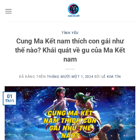
Chuyển
đến
nội
dung
TÌNH YÊU
Cung Ma Kết nam thích con gái như
thế nào? Khái quát về gu của Ma Kết
nam
ĐÃ ĐĂNG TRÊN
THÁNG MƯỜI MỘT 1, 2024
BỞI
LÊ KIM TÍN
01
Th11