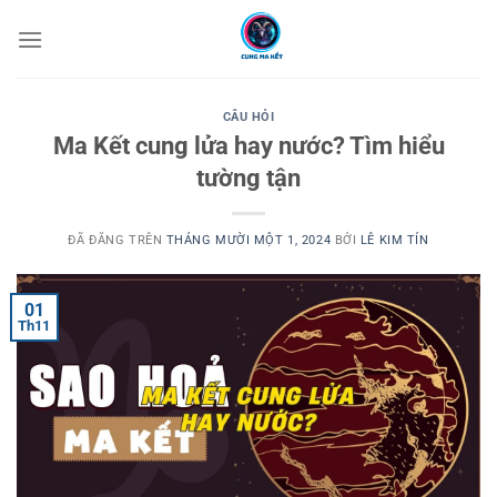
Chuyển
đến
nội
dung
CÂU HỎI
Ma Kết cung lửa hay nước? Tìm hiểu
tường tận
ĐÃ ĐĂNG TRÊN
THÁNG MƯỜI MỘT 1, 2024
BỞI
LÊ KIM TÍN
01
Th11